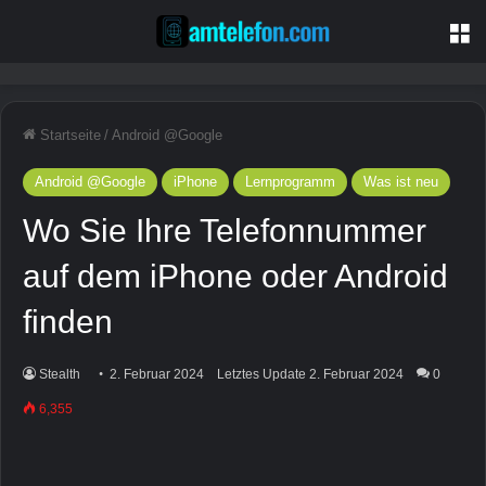
M
Startseite
/
Android @Google
Android @Google
iPhone
Lernprogramm
Was ist neu
Wo Sie Ihre Telefonnummer
auf dem iPhone oder Android
finden
Stealth
2. Februar 2024
Letztes Update 2. Februar 2024
0
6,355