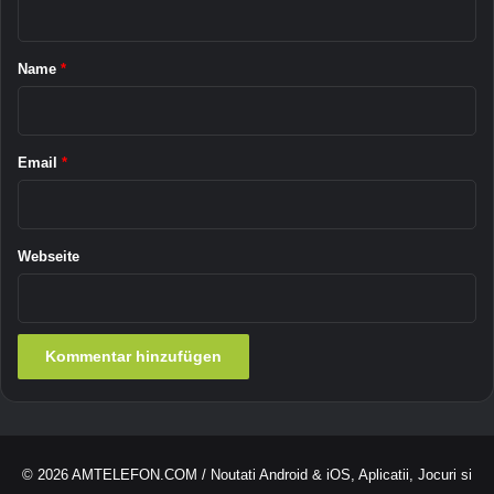
h
t
t
a
m
Name
*
e
r
h
*
r
a
Email
*
u
f
S
a
Webseite
m
s
u
n
g
u
n
d
L
© 2026
AMTELEFON.COM
/ Noutati Android & iOS, Aplicatii, Jocuri si
G