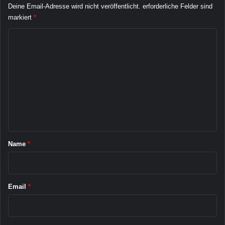
l
Deine Email-Adresse wird nicht veröffentlicht.
erforderliche Felder sind
i
markiert
*
n
K
g
e
o
l
m
t
o
m
n
e
S
M
n
S
t
a
Name
*
r
*
Email
*