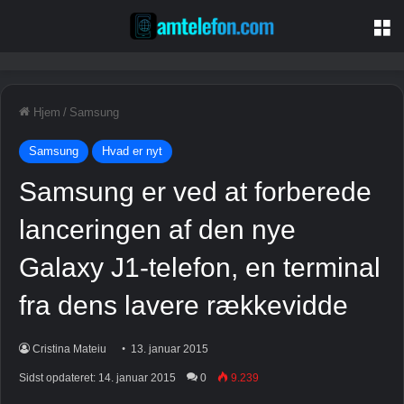
M
Hjem
/
Samsung
Samsung
Hvad er nyt
Samsung er ved at forberede
lanceringen af ​​den nye
Galaxy J1-telefon, en terminal
fra dens lavere rækkevidde
Cristina Mateiu
13. januar 2015
Sidst opdateret: 14. januar 2015
0
9.239