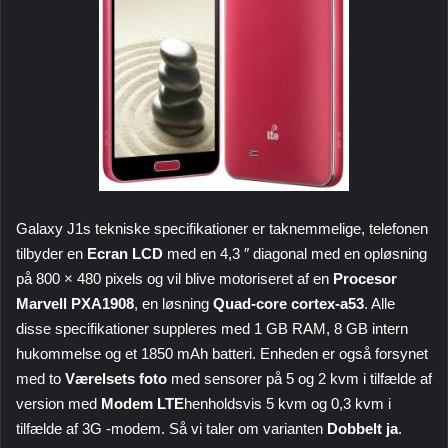
Galaxy J1s tekniske specifikationer er taknemmelige, telefonen
tilbyder en
Ecran LCD
med en 4,3 ″ diagonal med en opløsning
på 800 × 480 pixels og vil blive motoriseret af en
Procesor
Marvell PXA1908
, en løsning
Quad-core cortex-a53
. Alle
disse specifikationer suppleres med 1 GB RAM, 8 GB intern
hukommelse og et 1850 mAh batteri. Enheden er også forsynet
med to
Værelsets foto
med sensorer på 5 og 2 kvm i tilfælde af
version med
Modem LTE
henholdsvis 5 kvm og 0,3 kvm i
tilfælde af 3G -modem. Så vi taler om varianten
Dobbelt ja
.