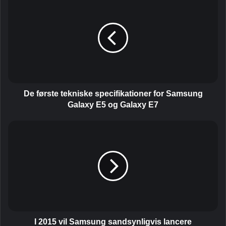
e
f
ø
r
s
t
e
t
e
De første tekniske specifikationer for Samsung
k
Galaxy E5 og Galaxy E7
n
i
I
s
2
k
0
e
1
s
5
p
v
e
i
c
l
i
S
f
a
I 2015 vil Samsung sandsynligvis lancere