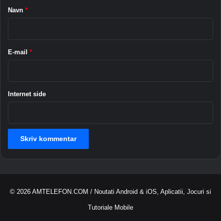
m
a
n
Navn
*
m
h
r
e
e
*
r
d
t
f
E-mail
*
i
r
l
a
A
H
m
T
Internet side
a
C
z
o
n
i
a
P
e
r
© 2026
AMTELEFON.COM
/ Noutati Android & iOS, Aplicatii, Jocuri si
u
v
Tutoriale Mobile
i