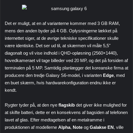
Det er muligt, at en af ​​varianterne kommer med 3 GB RAM,
mens den anden byder på 4 GB. Oplysningerne lækket på
internettet siger, at de øvrige tekniske specifikationer skulle
være identiske. Det ser ud til, at skærmen vil måle 5,5"
diagonalt og vil vise indhold i QHD-opløsning (2560×1440),
hovedkameraet vil tage billeder ved 20 MP, og det på forsiden af
​​terminalen på 5 MP. Samtidig planlægger det koreanske firma at
producere den tredje Galaxy S6-model, i varianten
Edge
, med
en buet skærm, hvis hardwarekonfiguration endnu ikke er
kendt.
Rygter tyder på, at den nye
flagskib
det giver ikke mulighed for
at skifte batteri, dette er en konsekvens af bagsiden af ​​telefonen
lavet af glas. Efter medtagelsen af ​​en metalramme i
produktionen af ​​modellerne
Alpha
,
Note
og
Galakse
EN
, ville