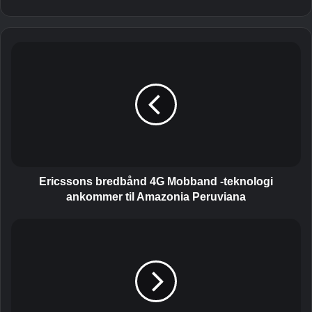
E
r
i
c
s
s
o
n
s
b
Ericssons bredbånd 4G Mobband -teknologi
r
ankommer til Amazonia Peruviana
e
d
D
b
e
å
s
n
i
d
r
4
e