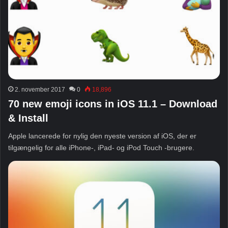
2. november 2017
0
18,896
70 new emoji icons in iOS 11.1 – Download
& Install
Apple lancerede for nylig den nyeste version af iOS, der er
tilgængelig for alle iPhone-, iPad- og iPod Touch -brugere.