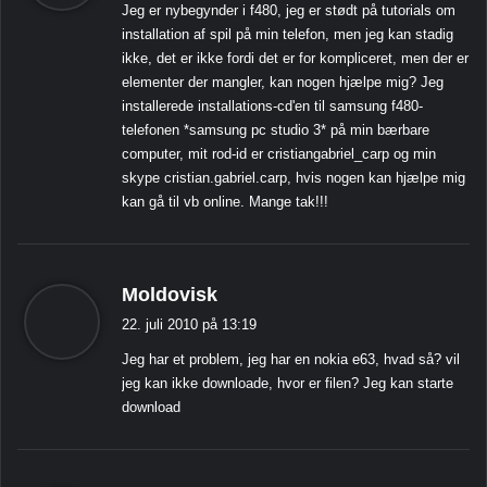
Jeg er nybegynder i f480, jeg er stødt på tutorials om
e
installation af spil på min telefon, men jeg kan stadig
r
ikke, det er ikke fordi det er for kompliceret, men der er
:
elementer der mangler, kan nogen hjælpe mig? Jeg
installerede installations-cd'en til samsung f480-
telefonen *samsung pc studio 3* på min bærbare
computer, mit rod-id er cristiangabriel_carp og min
skype cristian.gabriel.carp, hvis nogen kan hjælpe mig
kan gå til vb online. Mange tak!!!
s
Moldovisk
i
22. juli 2010 på 13:19
g
Jeg har et problem, jeg har en nokia e63, hvad så? vil
e
jeg kan ikke downloade, hvor er filen? Jeg kan starte
r
download
: