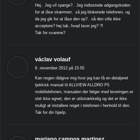
Hej.. Jeg vil spørge?.. Jeg indtastede adgangskoden
e
for at låse skærmen.. så jeg blokerede telefonen, og
r
da jeg gik for at låse den op?.. så den ville ikke
:
acceptere? hej tak, hvad laver jeg? ?!
Tak for svarene?
s
václav volauf
i
6. november 2012 på 15:55
g
Kan nogen rådgive mig hvor jeg kan få en detaljeret
e
tjekkisk manual til ALLVIEW ALLDRO P5
r
mobiltelefonen, manualen der følger med leveringen er
:
slet ikke egnet, den er utilstrækkelig og det er ikke
muligt at installere noget i telefonen i henhold til den.
Tak for din hjælp.
s
mariano campos martinez