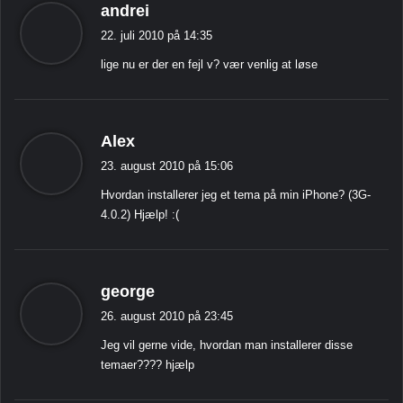
s
andrei
i
22. juli 2010 på 14:35
g
lige nu er der en fejl v? vær venlig at løse
e
r
:
s
Alex
i
23. august 2010 på 15:06
g
Hvordan installerer jeg et tema på min iPhone? (3G-
e
4.0.2) Hjælp! :(
r
:
s
george
i
26. august 2010 på 23:45
g
Jeg vil gerne vide, hvordan man installerer disse
e
temaer???? hjælp
r
: