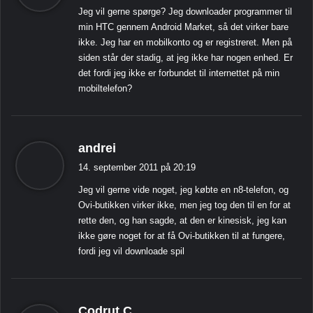
Jeg vil gerne spørge? Jeg downloader programmer til
e
min HTC gennem Android Market, så det virker bare
r
ikke. Jeg har en mobilkonto og er registreret. Men på
:
siden står der stadig, at jeg ikke har nogen enhed. Er
det fordi jeg ikke er forbundet til internettet på min
mobiltelefon?
s
andrei
i
14. september 2011 på 20:19
g
Jeg vil gerne vide noget, jeg købte en n8-telefon, og
e
Ovi-butikken virker ikke, men jeg tog den til en for at
r
rette den, og han sagde, at den er kinesisk, jeg kan
:
ikke gøre noget for at få Ovi-butikken til at fungere,
fordi jeg vil downloade spil
s
Codrut C