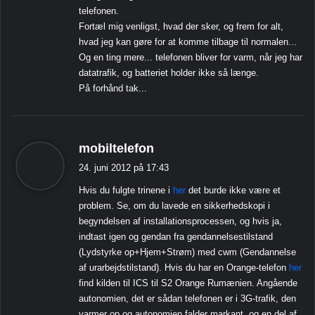
telefonen.
Fortæl mig venligst, hvad der sker, og frem for alt,
hvad jeg kan gøre for at komme tilbage til normalen...
Og en ting mere... telefonen bliver for varm, når jeg har
datatrafik, og batteriet holder ikke så længe.
På forhånd tak...
s
mobiltelefon
i
24. juni 2012 på 17:43
g
Hvis du fulgte trinene i
her
det burde ikke være et
e
problem. Se, om du lavede en sikkerhedskopi i
r
begyndelsen af ​​installationsprocessen, og hvis ja,
:
indtast igen og gendan fra gendannelsestilstand
(Lydstyrke op+Hjem+Strøm) med cwm (Gendannelse
af urarbejdstilstand). Hvis du har en Orange-telefon
her
find kilden til ICS til S2 Orange Rumænien. Angående
autonomien, det er sådan telefonen er i 3G-trafik, den
varmer op og autonomien falder markant, og en del af