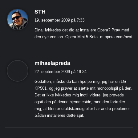
s
STH
i
19. september 2009 på 7:33
g
Dina: lykkedes det dig at installere Opera? Prøv med
e
den nye version. Opera Mini 5 Beta. m.opera.com/next
r
:
s
mihaelapreda
i
22. september 2009 på 19:34
g
Godaften, måske du kan hjælpe mig, jeg har en LG
e
KP501, og jeg prøver at sætte mit monopolspil på den.
r
Det er ikke lykkedes mig indtil videre, jeg prøvede
:
også den på denne hjemmeside, men den fortæller
mig, at filen er ufuldstændig eller har andre problemer.
Sådan installeres dette spil.