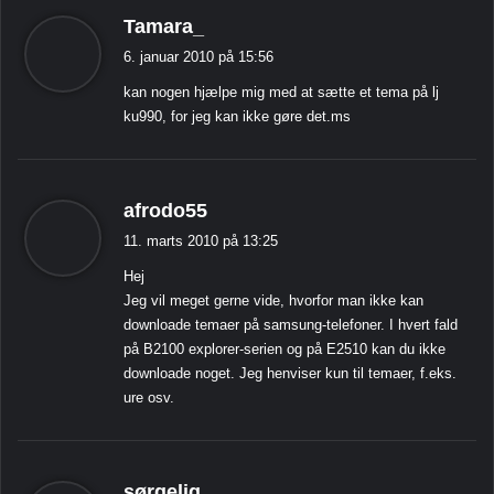
s
Tamara_
i
6. januar 2010 på 15:56
g
kan nogen hjælpe mig med at sætte et tema på lj
e
ku990, for jeg kan ikke gøre det.ms
r
:
s
afrodo55
i
11. marts 2010 på 13:25
g
Hej
e
Jeg vil meget gerne vide, hvorfor man ikke kan
r
downloade temaer på samsung-telefoner. I hvert fald
:
på B2100 explorer-serien og på E2510 kan du ikke
downloade noget. Jeg henviser kun til temaer, f.eks.
ure osv.
s
sørgelig