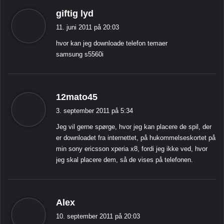
s
giftig lyd
i
11. juni 2011 på 20:03
g
hvor kan jeg downloade telefon temaer
e
samsung s5560i
r
:
s
12mato45
i
3. september 2011 på 5:34
g
Jeg vil gerne spørge, hvor jeg kan placere de spil, der
e
er downloadet fra internettet, på hukommelseskortet på
r
min sony ericsson xperia x8, fordi jeg ikke ved, hvor
:
jeg skal placere dem, så de vises på telefonen.
s
Alex
i
10. september 2011 på 20:03
g