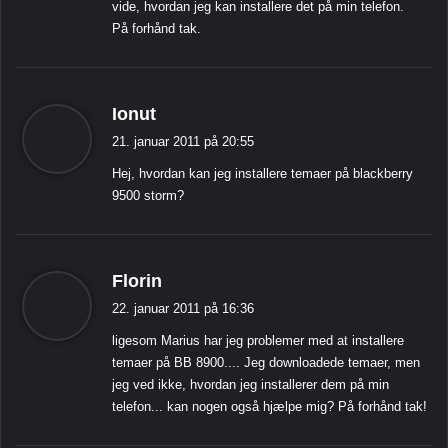
vide, hvordan jeg kan installere det på min telefon.
På forhånd tak.
s
Ionut
i
21. januar 2011 på 20:55
g
Hej, hvordan kan jeg installere temaer på blackberry
e
9500 storm?
r
:
s
Florin
i
22. januar 2011 på 16:36
g
ligesom Marius har jeg problemer med at installere
e
temaer på BB 8900.... Jeg downloadede temaer, men
r
jeg ved ikke, hvordan jeg installerer dem på min
:
telefon... kan nogen også hjælpe mig? På forhånd tak!