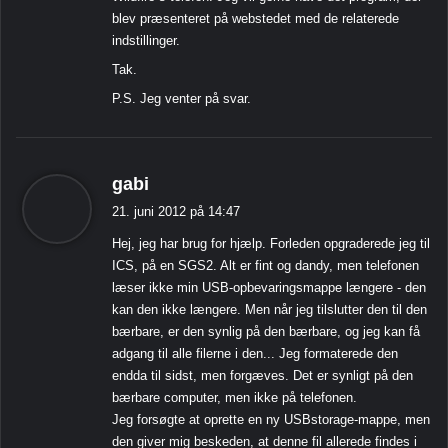
blev præsenteret på webstedet med de relaterede
indstillinger.
Tak.
P.S. Jeg venter på svar.
s
gabi
i
21. juni 2012 på 14:47
g
Hej, jeg har brug for hjælp. Forleden opgraderede jeg til
e
ICS, på en SGS2. Alt er fint og dandy, men telefonen
r
læser ikke min USB-opbevaringsmappe længere - den
:
kan den ikke længere. Men når jeg tilslutter den til den
bærbare, er den synlig på den bærbare, og jeg kan få
adgang til alle filerne i den... Jeg formaterede den
endda til sidst, men forgæves. Det er synligt på den
bærbare computer, men ikke på telefonen.
Jeg forsøgte at oprette en ny USBstorage-mappe, men
den giver mig beskeden, at denne fil allerede findes i