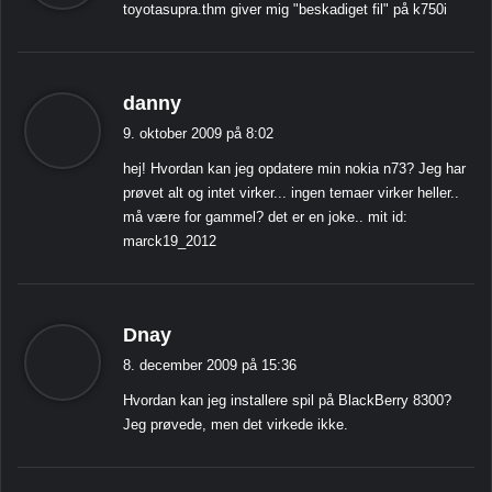
toyotasupra.thm giver mig "beskadiget fil" på k750i
e
r
:
s
danny
i
9. oktober 2009 på 8:02
g
hej! Hvordan kan jeg opdatere min nokia n73? Jeg har
e
prøvet alt og intet virker... ingen temaer virker heller..
r
må være for gammel? det er en joke.. mit id:
:
marck19_2012
s
Dnay
i
8. december 2009 på 15:36
g
Hvordan kan jeg installere spil på BlackBerry 8300?
e
Jeg prøvede, men det virkede ikke.
r
: