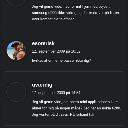
g
Jeg vil gerne vide, hvorfor mit hjemmearbejde til
e
samsung d900i ikke virker, og det er nævnt på listen
r
over kompatible telefoner
:
s
esoterisk
i
12. september 2009 på 20:32
g
hvilket af emnerne passer ikke dig?
e
r
:
s
uværdig
i
17. september 2009 på 14:54
g
Jeg vil gerne vide, om opera mini-applikationen ikke
e
åbner for mig på nogen måde? Jeg har en nokia 6280.
r
Jeg venter på dit svar. På forhånd tak
: