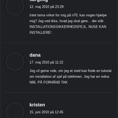
i
12. maj 2010 på 23:29
g
Intet tema virker for mig på n70, kan nogen hjælpe
e
mig? Jeg ved ikke, hvad jeg skal gøre... der står
r
INSTALLATIONSSIKKERHEDSFEJL. NUSE KAN
:
INSTALLERE!
s
dana
i
17. maj 2010 på 11:22
g
Jeg vil gerne vide, om jeg et sted kan finde en tutorial
e
om installation af spil på telefonen. Jeg har en nokia
r
N95. PÅ FORHÅND TAK
:
s
kristen
i
15. juni 2010 på 12:45
g