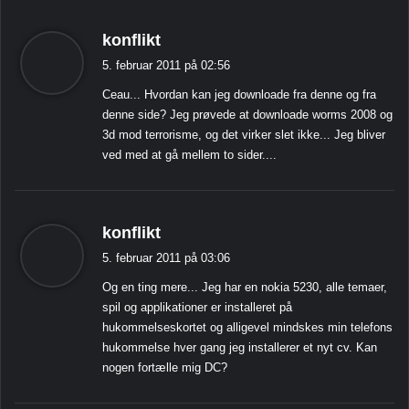
s
konflikt
i
5. februar 2011 på 02:56
g
Ceau... Hvordan kan jeg downloade fra denne og fra
e
denne side? Jeg prøvede at downloade worms 2008 og
r
3d mod terrorisme, og det virker slet ikke... Jeg bliver
:
ved med at gå mellem to sider....
s
konflikt
i
5. februar 2011 på 03:06
g
Og en ting mere... Jeg har en nokia 5230, alle temaer,
e
spil og applikationer er installeret på
r
hukommelseskortet og alligevel mindskes min telefons
:
hukommelse hver gang jeg installerer et nyt cv. Kan
nogen fortælle mig DC?