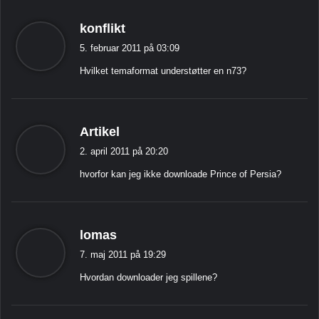
s
konflikt
i
5. februar 2011 på 03:09
g
Hvilket temaformat understøtter en n73?
e
r
:
s
Artikel
i
2. april 2011 på 20:20
g
hvorfor kan jeg ikke downloade Prince of Persia?
e
r
:
s
lomas
i
7. maj 2011 på 19:29
g
Hvordan downloader jeg spillene?
e
r
: