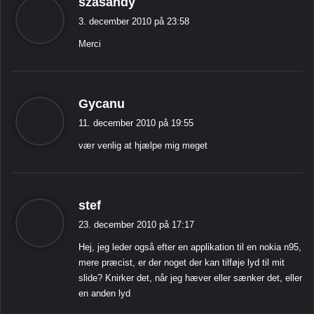
szasandy
i
3. december 2010 på 23:58
g
Merci
e
r
:
s
Gycanu
i
11. december 2010 på 19:55
g
vær venlig at hjælpe mig meget
e
r
:
s
stef
i
23. december 2010 på 17:17
g
Hej, jeg leder også efter en applikation til en nokia n95,
e
mere præcist, er der noget der kan tilføje lyd til mit
r
slide? Knirker det, når jeg hæver eller sænker det, eller
:
en anden lyd