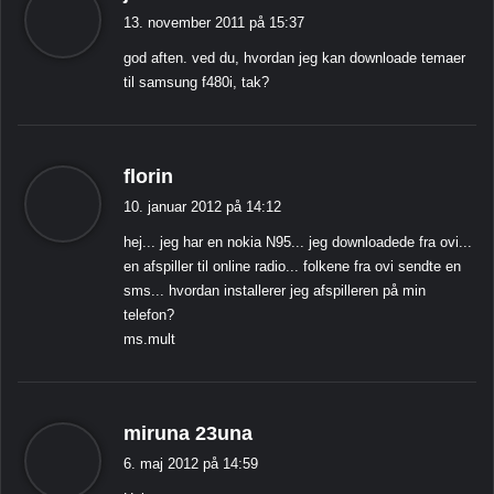
i
13. november 2011 på 15:37
g
god aften. ved du, hvordan jeg kan downloade temaer
e
til samsung f480i, tak?
r
:
s
florin
i
10. januar 2012 på 14:12
g
hej... jeg har en nokia N95... jeg downloadede fra ovi...
e
en afspiller til online radio... folkene fra ovi sendte en
r
sms... hvordan installerer jeg afspilleren på min
:
telefon?
ms.mult
s
miruna 23una
i
6. maj 2012 på 14:59
g