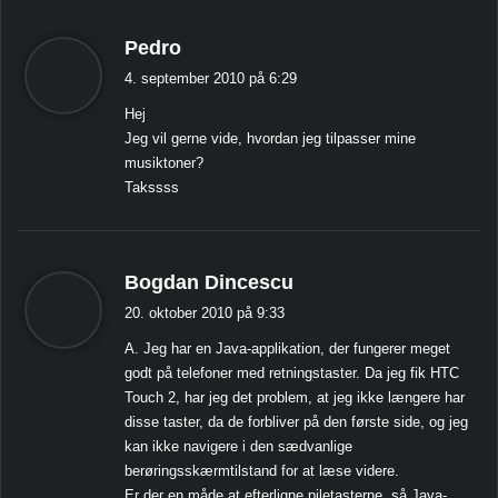
s
Pedro
i
4. september 2010 på 6:29
g
Hej
e
Jeg vil gerne vide, hvordan jeg tilpasser mine
r
musiktoner?
:
Takssss
s
Bogdan Dincescu
i
20. oktober 2010 på 9:33
g
A. Jeg har en Java-applikation, der fungerer meget
e
godt på telefoner med retningstaster. Da jeg fik HTC
r
Touch 2, har jeg det problem, at jeg ikke længere har
:
disse taster, da de forbliver på den første side, og jeg
kan ikke navigere i den sædvanlige
berøringsskærmtilstand for at læse videre.
Er der en måde at efterligne piletasterne, så Java-