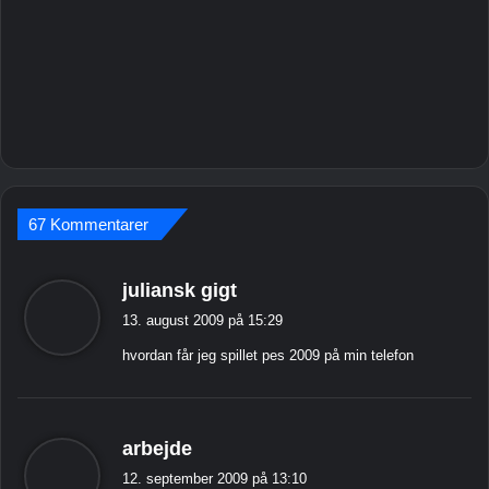
67 Kommentarer
s
juliansk gigt
i
13. august 2009 på 15:29
g
hvordan får jeg spillet pes 2009 på min telefon
e
r
:
s
arbejde
i
12. september 2009 på 13:10