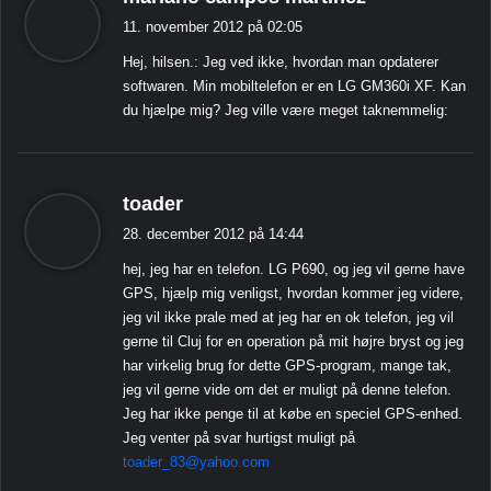
i
11. november 2012 på 02:05
g
Hej, hilsen.: Jeg ved ikke, hvordan man opdaterer
e
softwaren. Min mobiltelefon er en LG GM360i XF. Kan
r
du hjælpe mig? Jeg ville være meget taknemmelig:
:
s
toader
i
28. december 2012 på 14:44
g
hej, jeg har en telefon. LG P690, og jeg vil gerne have
e
GPS, hjælp mig venligst, hvordan kommer jeg videre,
r
jeg vil ikke prale med at jeg har en ok telefon, jeg vil
:
gerne til Cluj for en operation på mit højre bryst og jeg
har virkelig brug for dette GPS-program, mange tak,
jeg vil gerne vide om det er muligt på denne telefon.
Jeg har ikke penge til at købe en speciel GPS-enhed.
Jeg venter på svar hurtigst muligt på
toader_83@yahoo.com