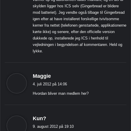
skylden ligger hos ICS selv (Gingerbread er blidere
mod batteriet). Jeg vendte også tilbage til Gingerbread
igen efter at have installeret forskellige tvivlsomme
kerner fra nettet (telefonen genstartede, applikationerne
kørte ikke) og senere, efter den officielle version
dukkede op, installerede jeg ICS i henhold til
vejledningen i begyndelsen af ​​kommentaren. Held og
lykke.
s
Maggie
i
4. juli 2012 på 14:06
g
Hvordan bliver man medlem her?
e
r
:
s
Kun?
i
9. august 2012 på 19:10
g