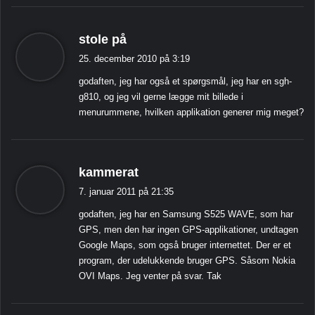
s
stole på
i
25. december 2010 på 3:19
g
godaften, jeg har også et spørgsmål, jeg har en sgh-
e
g810, og jeg vil gerne lægge mit billede i
r
menurummene, hvilken applikation generer mig meget?
:
s
kammerat
i
7. januar 2011 på 21:35
g
godaften, jeg har en Samsung S525 WAVE, som har
e
GPS, men den har ingen GPS-applikationer, undtagen
r
Google Maps, som også bruger internettet. Der er et
:
program, der udelukkende bruger GPS. Såsom Nokia
OVI Maps. Jeg venter på svar. Tak