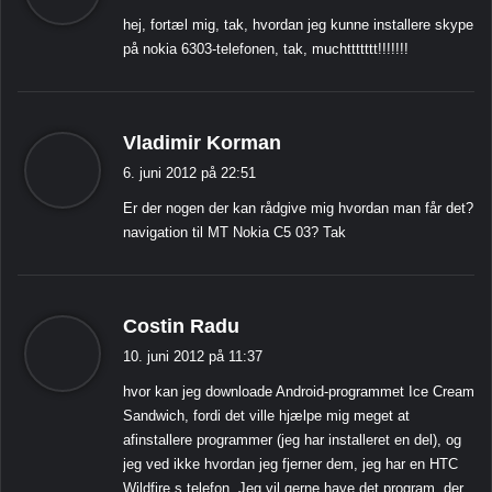
g
hej, fortæl mig, tak, hvordan jeg kunne installere skype
e
på nokia 6303-telefonen, tak, muchttttttt!!!!!!!
r
:
s
Vladimir Korman
i
6. juni 2012 på 22:51
g
Er der nogen der kan rådgive mig hvordan man får det?
e
navigation til MT Nokia C5 03? Tak
r
:
s
Costin Radu
i
10. juni 2012 på 11:37
g
hvor kan jeg downloade Android-programmet Ice Cream
e
Sandwich, fordi det ville hjælpe mig meget at
r
afinstallere programmer (jeg har installeret en del), og
:
jeg ved ikke hvordan jeg fjerner dem, jeg har en HTC
Wildfire s telefon. Jeg vil gerne have det program, der