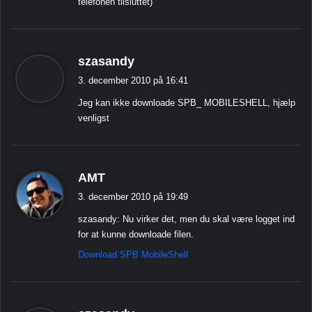
telefonen tilsluttet)
s
szasandy
i
3. december 2010 på 16:41
g
Jeg kan ikke downloade SPB_ MOBILESHELL, hjælp
e
venligst
r
:
s
AMT
i
3. december 2010 på 19:49
g
szasandy: Nu virker det, men du skal være logget ind
e
for at kunne downloade filen.
r
Download SPB MobileShell
:
s