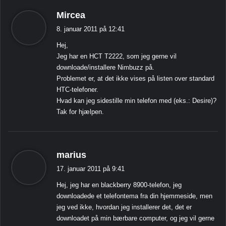
s
Mircea
i
8. januar 2011 på 12:41
g
Hej,
e
Jeg har en HCT T2222, som jeg gerne vil
r
downloade/installere Nimbuzz på.
:
Problemet er, at det ikke vises på listen over standard
HTC-telefoner.
Hvad kan jeg sidestille min telefon med (eks.: Desire)?
Tak for hjælpen.
s
marius
i
17. januar 2011 på 9:41
g
Hej, jeg har en blackberry 8900-telefon, jeg
e
downloadede et telefontema fra din hjemmeside, men
r
jeg ved ikke, hvordan jeg installerer det, det er
:
downloadet på min bærbare computer, og jeg vil gerne