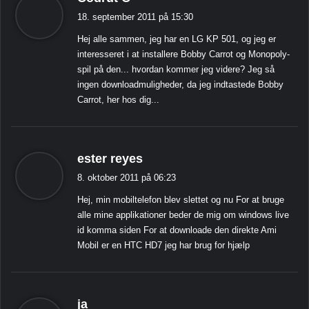
i
18. september 2011 på 15:30
g
Hej alle sammen, jeg har en LG KP 501, og jeg er
e
interesseret i at installere Bobby Carrot og Monopoly-
r
spil på den... hvordan kommer jeg videre? Jeg så
:
ingen downloadmuligheder, da jeg indtastede Bobby
Carrot, her hos dig...
s
ester reyes
i
8. oktober 2011 på 06:23
g
Hej, min mobiltelefon blev slettet og nu For at bruge
e
alle mine applikationer beder de mig om windows live
r
id komma siden For at downloade den direkte Ami
:
Mobil er en HTC HD7 jeg har brug for hjælp
s
ja