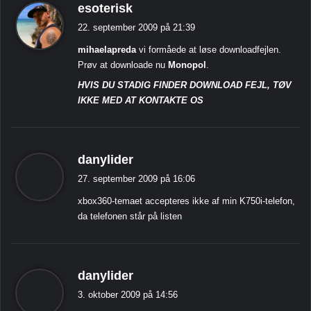
s
esoterisk
i
22. september 2009 på 21:39
g
mihaelapreda
vi formåede at løse downloadfejlen.
e
Prøv at downloade nu
Monopol
.
r
HVIS DU STADIG FINDER DOWNLOAD FEJL, TØV
:
IKKE MED AT KONTAKTE OS
s
danylider
i
27. september 2009 på 16:06
g
xbox360-temaet accepteres ikke af min K750i-telefon,
e
da telefonen står på listen
r
:
s
danylider
i
3. oktober 2009 på 14:56
g