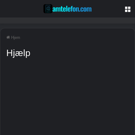
M
Hjem
Hjælp