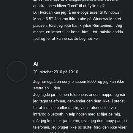
applikationen bliver "luret" til at flytte sig?
B. Hvordan kan jeg få en e-bogslæser til Windows
Mobile 6.5? Jeg kan ikke købe på Windows Market-
pladsen, fordi jeg ikke kan krydse Rumænien... Jeg
mener, en læser til at læse .html, .txt, måske endda
.pdf og for at kunne sætte bogmærker.
s
Al
i
20. oktober 2010 på 19:10
g
Jeg har også en sony ericsson k500, og jeg kan ikke
e
sætte spil i den
r
Jeg lagde jar-filerne i telefonens anden mappe. og når
:
jeg tager telefonen, genkender den dem ikke. i stedet
for at installere eller starte, vises afsendelse via
infrarød bluetooth. hjælp nogen med at hjælpe mig.
(når jeg kopierer .jar-filerne, giver jeg dem copy paste i
telefonen, jeg bruger ikke pc suite, fordi den ikke viser