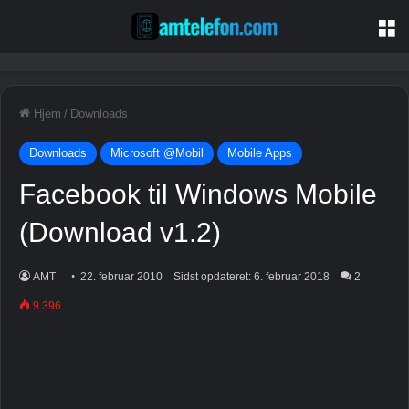
M
Hjem
/
Downloads
Downloads
Microsoft @Mobil
Mobile Apps
Facebook til Windows Mobile
(Download v1.2)
AMT
22. februar 2010
Sidst opdateret: 6. februar 2018
2
9.396