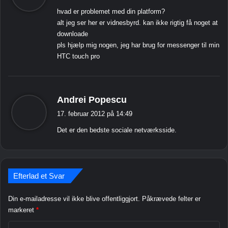
g
i
F
hvad er problemet med din platform?
l
e
r
alt jeg ser her er vidnesbyrd. kan ikke rigtig få noget at
W
e
r
downloade
i
e
:
pls hjælp mig nogen, jeg har brug for messenger til min
n
w
HTC touch pro
d
a
o
r
w
e
s
]
s
Andrei Popescu
M
i
o
17. februar 2012 på 14:49
b
g
Det er den bedste sociale netværksside.
i
e
l
r
e
:
Efterlad et Svar
Din e-mailadresse vil ikke blive offentliggjort.
Påkrævede felter er
markeret
*