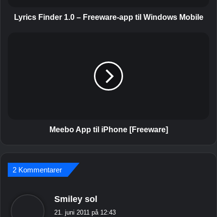
n
d
Lyrics Finder 1.0 – Freeware-app til Windows Mobile
e
r
M
1
e
.
e
0
b
–
o
F
A
r
p
e
p
e
t
w
i
Meebo App til iPhone [Freeware]
a
l
r
i
e
P
-
2 Kommentarer
h
a
o
p
n
s
Smiley sol
p
e
i
t
[
21. juni 2011 på 12:43