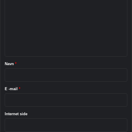
K
o
m
m
e
n
t
a
Navn
*
r
*
E -mail
*
Internet side