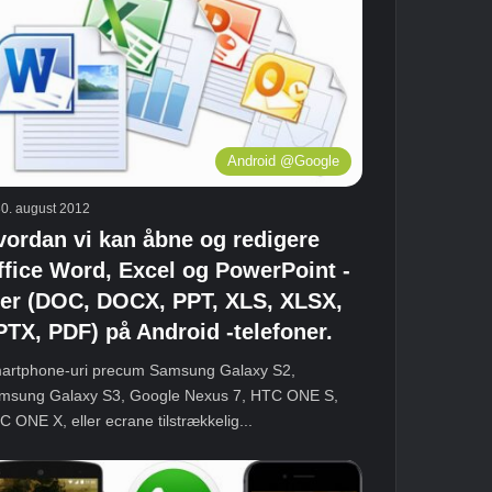
Android @Google
0. august 2012
vordan vi kan åbne og redigere
ffice Word, Excel og PowerPoint -
iler (DOC, DOCX, PPT, XLS, XLSX,
PTX, PDF) på Android -telefoner.
artphone-uri precum Samsung Galaxy S2,
msung Galaxy S3, Google Nexus 7, HTC ONE S,
 ONE X, eller ecrane tilstrækkelig...