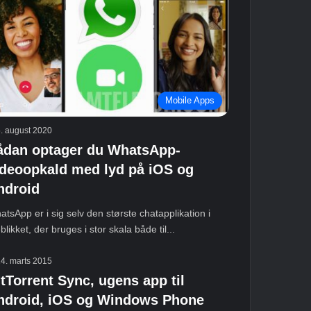
Mobile Apps
. august 2020
ådan optager du WhatsApp-
ideoopkald med lyd på iOS og
ndroid
tsApp er i sig selv den største chatapplikation i
blikket, der bruges i stor skala både til...
4. marts 2015
tTorrent Sync, ugens app til
ndroid, iOS og Windows Phone