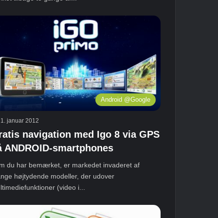
Android @Google
1. januar 2012
ratis navigation med Igo 8 via GPS
å ANDROID-smartphones
m du har bemærket, er markedet invaderet af
nge højtydende modeller, der udover
timediefunktioner (video i...