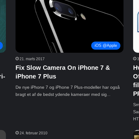
iOS @Apple
21. marts 2017
3
Fix Slow Camera On iPhone 7 &
H
i-
iPhone 7 Plus
O
f
De nye iPhone 7 og iPhone 7 Plus-modeller har også
P
bragt et af de bedst ydende kameraer med sig...
Sm
Sa
HTC
24. februar 2010