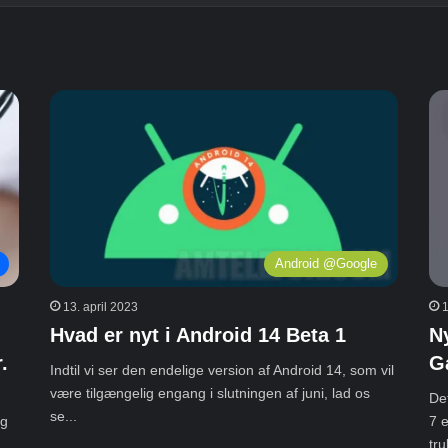
Android @Google
13. april 2023
Hvad er nyt i Android 14 Beta 1
N
.
G
Indtil vi ser den endelige version af Android 14, som vil
være tilgængelig engang i slutningen af ​​juni, lad os
De
se...
ng
7 e
tru