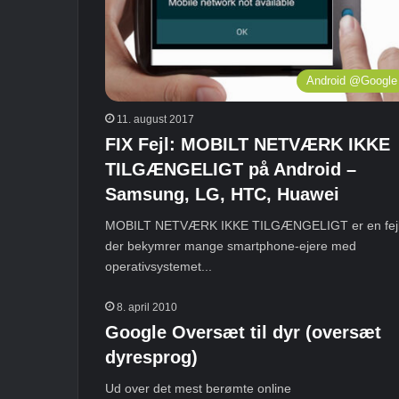
Android @Google
11. august 2017
FIX Fejl: MOBILT NETVÆRK IKKE
TILGÆNGELIGT på Android –
Samsung, LG, HTC, Huawei
MOBILT NETVÆRK IKKE TILGÆNGELIGT er en fejl
der bekymrer mange smartphone-ejere med
operativsystemet...
8. april 2010
Google Oversæt til dyr (oversæt
dyresprog)
Ud over det mest berømte online