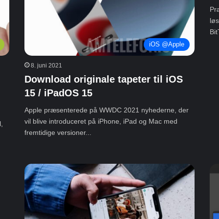
Præ
løs
Bit
iOS @Apple
8. juni 2021
Download originale tapeter til iOS
15 / iPadOS 15
Apple præsenterede på WWDC 2021 nyhederne, der
vil blive introduceret på iPhone, iPad og Mac med
,
fremtidige versioner...