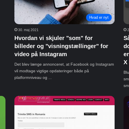
Hvad er nyt
30. maj 2021
2
Hvordan vi skjuler "som" for
Så
billeder og "visningstællinger" for
d
video på Instagram
e
X
Det blev længe annonceret, at Facebook og Instagram
vil modtage vigtige opdateringer både på
Bl
platformniveau og ...
sm
sm