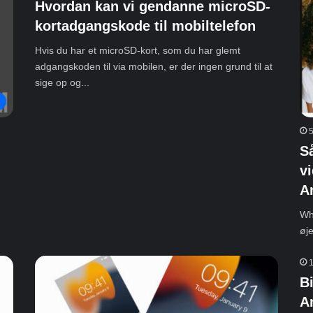
Hvordan kan vi gendanne microSD-
kortadgangskode til mobiltelefon
Hvis du har et microSD-kort, som du har glemt
adgangskoden til via mobilen, er der ingen grund til at
sige op og...
5
S
v
A
Wha
øje
1
Bi
A