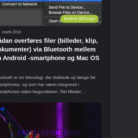
Android @Google
. marts 2016
dan overføres filer (billeder, klip,
okumenter) via Bluetooth mellem
n Android -smartphone og Mac OS
uetooth er en teknologi, der dukkede op længe før
artphones, og som har været integreret i
artphones siden begyndelsen. Det tillader…