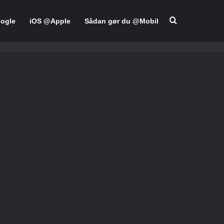
Søge efter
ogle
iOS @Apple
Sådan gør du @Mobil