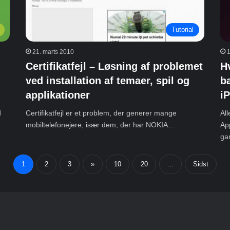
Tutorial
21. marts 2010
1
Certifikatfejl – Løsning af problemet
H
ved installation af temaer, spil og
b
applikationer
i
d
Certifikatfejl er et problem, der generer mange
All
mobiltelefonejere, især dem, der har NOKIA...
App
ga
1
2
3
»
10
20
...
Sidst