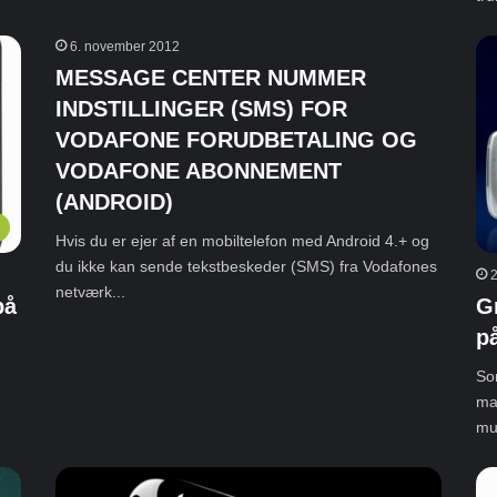
6. november 2012
MESSAGE CENTER NUMMER
INDSTILLINGER (SMS) FOR
VODAFONE FORUDBETALING OG
VODAFONE ABONNEMENT
(ANDROID)
Hvis du er ejer af en mobiltelefon med Android 4.+ og
du ikke kan sende tekstbeskeder (SMS) fra Vodafones
2
netværk...
på
G
p
So
ma
mul