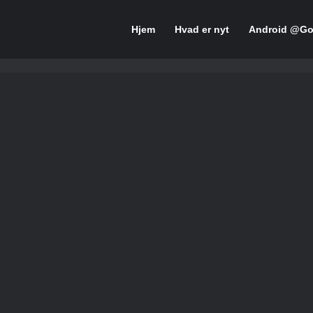
Hjem
Hvad er nyt
Android @Go