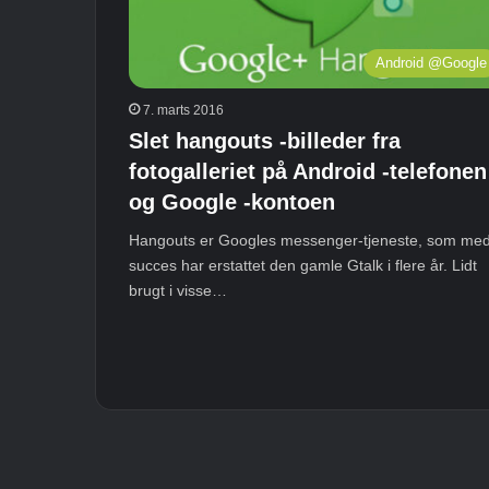
Android @Google
7. marts 2016
Slet hangouts -billeder fra
fotogalleriet på Android -telefonen
og Google -kontoen
Hangouts er Googles messenger-tjeneste, som me
succes har erstattet den gamle Gtalk i flere år. Lidt
brugt i visse…