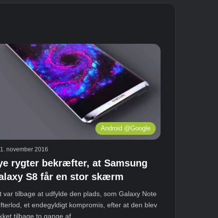
Android @Google
11. november 2016
ye rygter bekræfter, at Samsung
alaxy S8 får en stor skærm
t var tilbage at udfylde den plads, som Galaxy Note
fterlod, et endegyldigt kompromis, efter at den blev
kket tilbage to gange af...