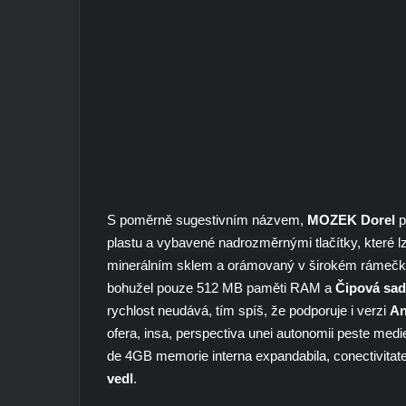
S poměrně sugestivním názvem,
MOZEK Dorel
p
plastu a vybavené nadrozměrnými tlačítky, které lz
minerálním sklem a orámovaný v širokém rámečku
bohužel pouze 512 MB paměti RAM a
Čipová sad
rychlost neudává, tím spíš, že podporuje i verzi
An
ofera, insa, perspectiva unei autonomii peste medie
de 4GB memorie interna expandabila, conectivitat
vedl
.