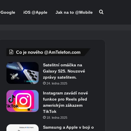
Hledat
@Google
iOS @Apple
Jak na to @Mobile
Co je nového @AmTelefon.com
Satelitní omáčka na
Galaxy S25. Nouzové
zprávy satelitem.
24. ledna 2025
Instagram zavádí nové
funkce pro Reels před
americkým zákazem
TikTok
18. ledna 2025
Samsung a Apple v boji o