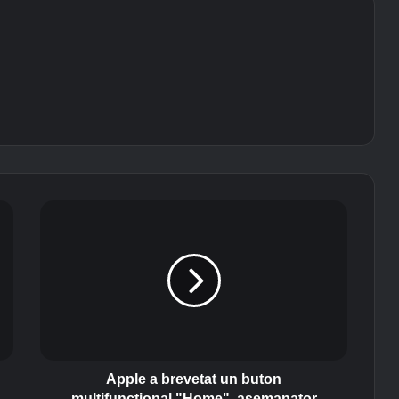
A
p
p
l
e
a
b
r
e
v
Apple a brevetat un buton
e
multifunctional "Home", asemanator