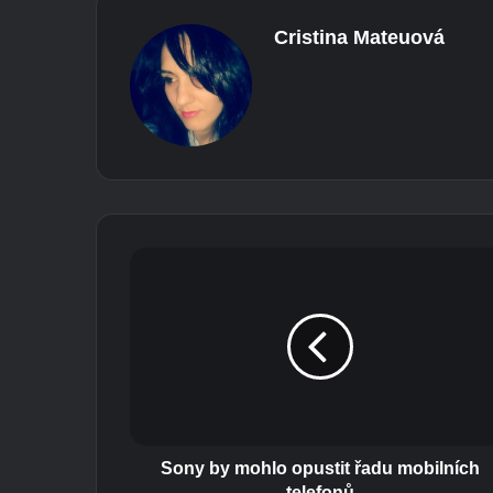
Cristina Mateuová
S
o
n
y
b
y
m
o
h
l
Sony by mohlo opustit řadu mobilních
o
telefonů