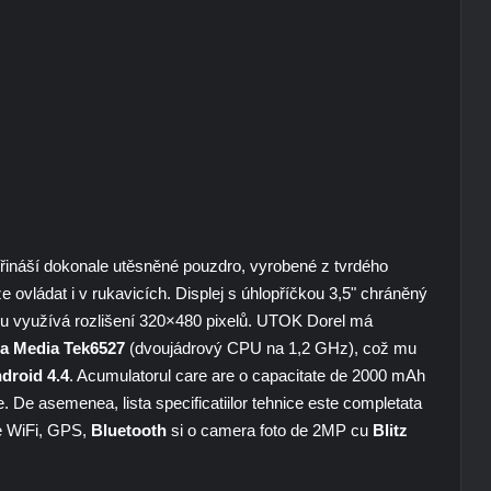
řináší dokonale utěsněné pouzdro, vyrobené z tvrdého
e ovládat i v rukavicích. Displej s úhlopříčkou 3,5" chráněný
 využívá rozlišení 320×480 pixelů. UTOK Dorel má
a Media Tek6527
(dvoujádrový CPU na 1,2 GHz), což mu
droid 4.4
. Acumulatorul care are o capacitate de 2000 mAh
. De asemenea, lista specificatiilor tehnice este completata
e WiFi, GPS,
Bluetooth
si o camera foto de 2MP cu
Blitz