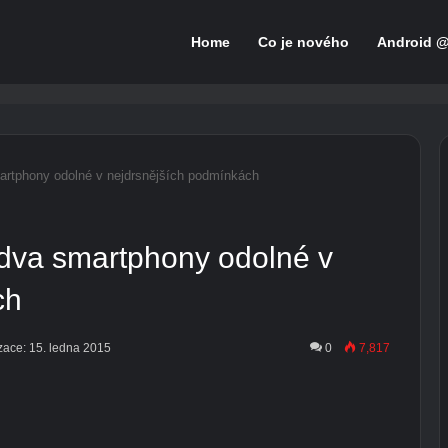
Home
Co je nového
Android 
artphony odolné v nejdrsnějších podmínkách
 dva smartphony odolné v
ch
zace: 15. ledna 2015
0
7,817