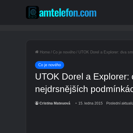
Home
/
Co je nového
/
UTOK Dorel a Explorer: dva sm
Co je nového
UTOK Dorel a Explorer:
nejdrsnějších podmínká
Cristina Mateuová
15. ledna 2015
Poslední aktuali