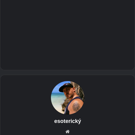
esoterický
we