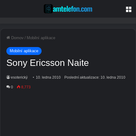
Jí
Domov
/
Mobilní aplikace
Mobilní aplikace
Sony Ericsson Naite
esoterický
10. ledna 2010
Poslední aktualizace: 10. ledna 2010
0
8,773