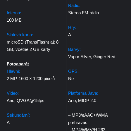
Rádio:
Interna:
Stereo FM rádio
100 MB
Hry:
Slotová karta:
A
microSD (TransFlash) až 8
GB, včetně 2 GB karty
Barvy:
Vapor Silver, Ginger Red
Fotoaparát
Hlavní:
GPS:
2 MP, 1600 × 1200 pixelů
Ne
Video:
Platforma Java:
Ano, QVGA@15fps
Ano, MIDP 2.0
Sekundární:
– MP3/eAAC+/WMA
A
přehrávač
– MP4/WMV/H.263