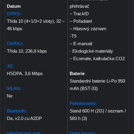
Datum
přehrávač
GPRS:
– TrackID
Třída 10 (4+1/3+2 sloty), 32 –
– Pořadatel
48 kbps
– Hlasový záznam
-T9
OKRAJ:
– E-manuál
Třída 10, 236,8 kbps
- Ekologické materiály
– Ecomate, kalkulačka CO2
3G:
HSDPA, 3,6 Mbps
Baterie
Standardní baterie Li-Po 950
WLAN:
mAh (BST-33)
Ne
Pohotovostní:
Bluetooth:
Stand 600 H (2G) / seznam /
Da, v2.0 cu A2DP
583 h (3)
Infračervený port:
Doba hovoru: