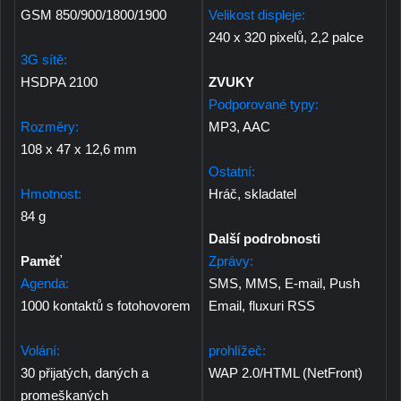
GSM 850/900/1800/1900
Velikost displeje:
240 x 320 pixelů, 2,2 palce
3G sítě:
HSDPA 2100
ZVUKY
Podporované typy:
Rozměry:
MP3, AAC
108 x 47 x 12,6 mm
Ostatní:
Hmotnost:
Hráč, skladatel
84 g
Další podrobnosti
Paměť
Zprávy:
Agenda:
SMS, MMS, E-mail, Push
1000 kontaktů s fotohovorem
Email, fluxuri RSS
Volání:
prohlížeč:
30 přijatých, daných a
WAP 2.0/HTML (NetFront)
promeškaných