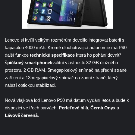
Lenovo si kvůli velkým rozměrům dovolilo integrovat baterii s
kapacitou 4000 mAh. Kromě dlouhotrvající autonomie má P90
další funkce
technické specifikace
která ho pohání dovnitř
špičkový smartphone
kvalitní vlastnosti: 32 GB úložného
prostoru, 2 GB RAM, 5megapixelový snímač na přední straně
zařízení a 13megapixelový snímač na zadní straně, který
nabízí optickou stabilizaci.
Nová vlajková loď Lenovo P90 má datum vydání letos a bude k
dispozici ve třech barvách:
Perleťově bílá
,
Černá Onyx
a
Lávově červená
.