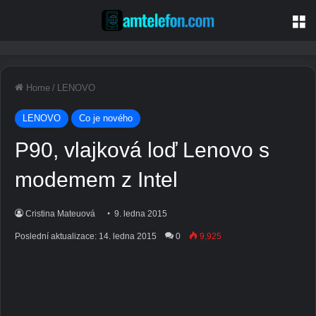
M
Home
/
LENOVO
LENOVO
Co je nového
P90, vlajková loď Lenovo s
modemem z Intel
Cristina Mateuová
9. ledna 2015
Poslední aktualizace: 14. ledna 2015
0
9,925