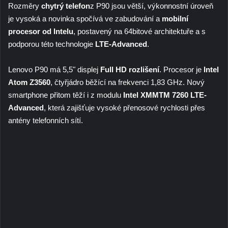
Rozměry
chytrý telefon
z P90 jsou větší, výkonnostní úroveň
je vysoká a novinka spočívá ve zabudování a
mobilní
procesor od Intelu
, postavený na 64bitové architektuře a s
podporou této technologie
LTE-Advanced
.
Lenovo P90 má 5,5" displej
Full HD rozlišení
. Procesor je
Intel
Atom Z3560
, čtyřjádro běžící na frekvenci 1,83 GHz. Nový
smartphone přitom těží i z modulu
Intel XMMTM 7260 LTE-
Advanced
, která zajišťuje vysoké přenosové rychlosti přes
antény telefonních sítí.