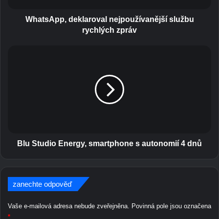
,
d
WhatsApp, deklaroval nejpoužívanější službu
e
rychlých zpráv
k
l
B
a
l
r
u
o
S
v
t
a
u
l
d
n
i
e
o
j
E
Blu Studio Energy, smartphone s autonomií 4 dnů
p
n
o
e
u
r
ž
zanechte odpověď
g
í
y
v
,
Vaše e-mailová adresa nebude zveřejněna.
Povinná pole jsou označena
a
s
*