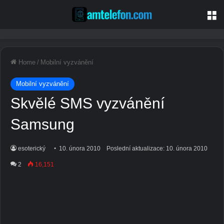
M
Home
/
Mobilní vyzvánění
Mobilní vyzvánění
Skvělé SMS vyzvánění
Samsung
esoterický
10. února 2010
Poslední aktualizace: 10. února 2010
2
16,151