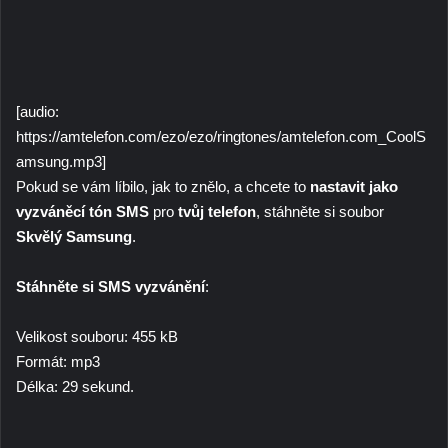
[audio:
https://amtelefon.com/ezo/ezo/ringtones/amtelefon.com_CoolS
amsung.mp3]
Pokud se vám líbilo, jak to znělo, a chcete to
nastavit jako
vyzváněcí tón SMS
pro
tvůj telefon
, stáhněte si soubor
Skvělý Samsung
.
Stáhněte si SMS vyzvánění
:
Velikost souboru: 455 kB
Formát: mp3
Délka: 29 sekund.