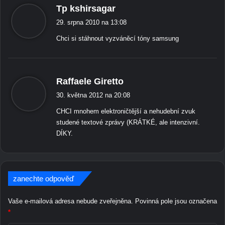
ř
Tp kshirsagar
i
n
í
t
e
29. srpna 2010 na 13:08
k
o
m
Chci si stáhnout vyzváněcí tóny samsung
r
á
D
f
J
:
o
e
t
f
ř
Raffaele Giretto
o
e
í
g
k
30. května 2012 na 20:08
k
r
t
CHCI mnohem elektroničtější a nehudební zvuk
á
a
u
studené textové zprávy (KRÁTKÉ, ale intenzivní.
f
:
DÍKY.
i
í
p
r
o
zanechte odpověď
B
l
Vaše e-mailová adresa nebude zveřejněna.
Povinná pole jsou označena
a
*
c