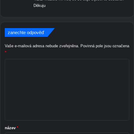
Děkuju
zanechte odpověď
Vaše e-mailová adresa nebude zveřejněna.
Povinná pole jsou označena
*
K
o
m
e
n
t
á
ř
název
*