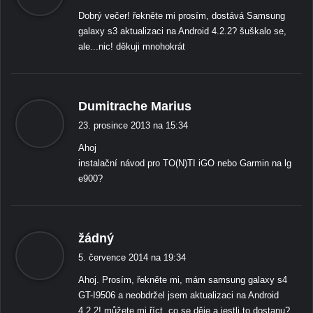
k
Dobrý večer! řekněte mi prosím, dostává Samsung
á
galaxy s3 aktualizaci na Android 4.2.2? šuškalo se,
:
ale...nic! děkuji mnohokrát
ř
Dumitrache Marius
í
23. prosince 2013 na 15:34
k
Ahoj
á
instalační návod pro TO(N)TI iGO nebo Garmin na lg
:
e900?
ř
žádný
í
5. července 2014 na 19:34
k
Ahoj. Prosím, řekněte mi, mám samsung galaxy s4
á
GT-I9506 a neobdržel jsem aktualizaci na Android
:
4.2.2! můžete mi říct, co se děje a jestli to dostanu?