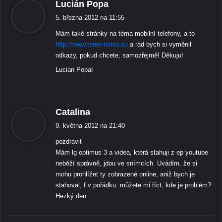
ř
Lucián Popa
í
5. března 2012 na 11:55
k
Mám také stránky na téma mobilní telefony, a to
á
http://www.teme-nokia.eu
a rád bych si vyměnil
:
odkazy, pokud chcete, samozřejmě! Děkuju!
Lucian Popa!
ř
Catalina
í
9. května 2012 na 21:40
k
pozdravit
á
Mám lg optimus 3 a videa, která stahuji z ep youtube
:
neběží správně, jdou ve snímcích. Uvádím, že si
mohu prohlížet ty zobrazené online, aniž bych je
stahoval, f v pořádku. můžete mi říct, kde je problém?
Hezký den