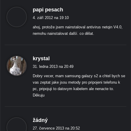
ř
papi pesach
í
4. září 2012 na 19:10
k
ahoj, protože jsem nainstaloval antivirus netqin V4.0,
á
nemohu nainstalovat další. co dělat.
:
ř
krystal
í
31. ledna 2013 na 20:49
k
Dobry vecer, mam samsung galazy s2 a chtel bych se
á
vas zeptat jake jsou metody pro pripojeni telefonu k
:
pc, pripojuji to datovym kabelem ale nenacte to.
Děkuju
ř
žádný
í
27. července 2013 na 20:52