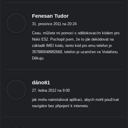
ř
Fenesan Tudor
í
31. prosince 2011 na 20:24
k
Ceau, můžete mi pomoci s odblokovacím kódem pro
á
Nokii E52. Pochopil jsem, že to jde dekódovat na
:
základě IMEI kódu, tento kód pro emu telefon je
357880048982668, telefon je uzamčen ve Vodafonu.
Děkuju.
ř
dáno81
í
27. ledna 2012 na 9:00
k
jak mohu nainstalovat aplikaci, abych mohl používat
á
navigátor bez připojení k internetu
: