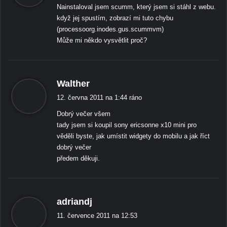
Nainstaloval jsem scumm, který jsem si stáhl z webu.
á
když jej spustím, zobrazí mi tuto chybu
:
(processoorg.inodes.gus.scummvm)
Může mi někdo vysvětlit proč?
ř
Walther
í
12. června 2011 na 1:44 ráno
k
Dobrý večer všem
á
tady jsem si koupil sony ericsonne x10 mini pro
:
věděli byste, jak umístit widgety do mobilu a jak říct
dobrý večer
předem děkuji.
ř
adriandj
í
11. července 2011 na 12:53
k