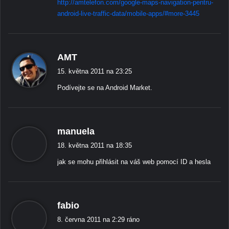
http://amtelefon.com/google-maps-navigation-pentru-
android-live-traffic-data/mobile-apps/#more-3445
ř
AMT
í
15. května 2011 na 23:25
k
Podívejte se na Android Market.
á
:
ř
manuela
í
18. května 2011 na 18:35
k
jak se mohu přihlásit na váš web pomocí ID a hesla
á
:
ř
fabio
í
8. června 2011 na 2:29 ráno
k