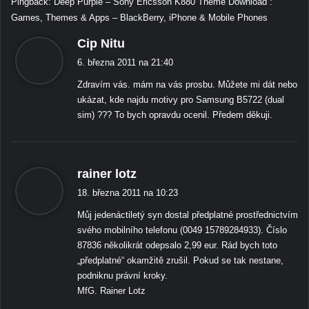
Pingback:
Deep Purple – Sony Ericsson K880 Theme Download :
Games, Themes & Apps – BlackBerry, iPhone & Mobile Phones
ř
Cip Nitu
í
6. března 2011 na 21:40
k
Zdravím vás. mám na vás prosbu. Můžete mi dát nebo
á
ukázat, kde najdu motivy pro Samsung B5722 (dual
:
sim) ??? To bych opravdu ocenil. Předem děkuji.
ř
rainer lotz
í
18. března 2011 na 10:23
k
Můj jedenáctiletý syn dostal předplatné prostřednictvím
á
svého mobilního telefonu (0049 15789284933). Číslo
:
87836 několikrát odepsalo 2,99 eur. Rád bych toto
„předplatné“ okamžitě zrušil. Pokud se tak nestane,
podniknu právní kroky.
MfG. Rainer Lotz