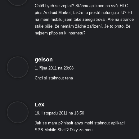
k
Chtěl bych se zeptat? Stáhnu aplikace na svůj HTC
á
přes Android Market, takže to prostě nefunguje. U? ET
:
na mém mobilu jsem také zaregistroval. Ale na stránce
stále píše, že nemám žádné zařízení. Je to proto, že
nejsem připojen k internetu?
ř
geison
í
1. října 2011 na 20:08
k
Chci si stáhnout tena
á
:
ř
Lex
í
19. listopadu 2011 na 13:50
k
Jak se mam p?ihlasit abys mohl stahnout aplikaci
á
SPB Mobile Shell? Diky za radu.
: