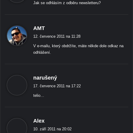
Jak se odhlásím z odběru newsletteru?
á
:
ř
AMT
í
12. července 2011 na 11:28
k
V e-mailu, který obdržíte, máte někde dole odkaz na
á
odhlášení.
:
ř
narušený
í
17. července 2011 na 17:22
k
telio…
á
:
ř
Alex
í
10. září 2011 na 20:02