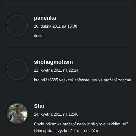
ř
panenka
í
16. dubna 2011 na 15:38
k
drdol
á
:
ř
shohagmohsin
í
12. května 2011 na 22:14
k
htc hd2 t8585 veškerý software, hry ke stažení zdarma
á
:
ř
Stai
í
14. května 2011 na 12:40
k
Chybí odkaz ke stažení nebo je skrytý a nevidím ho?
á
Chci aplikaci vyzkoušet a... nemůžu
: