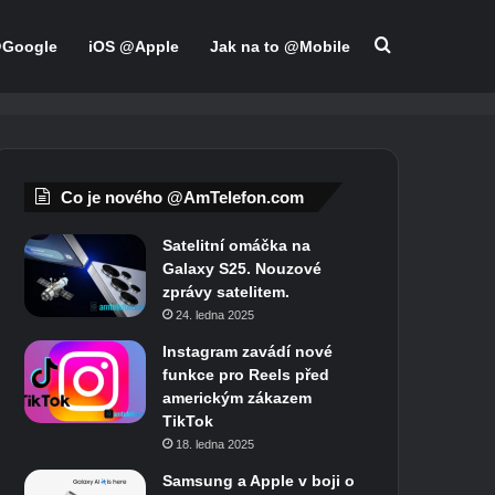
Hledat
@Google
iOS @Apple
Jak na to @Mobile
Co je nového @AmTelefon.com
Satelitní omáčka na
Galaxy S25. Nouzové
zprávy satelitem.
24. ledna 2025
Instagram zavádí nové
funkce pro Reels před
americkým zákazem
TikTok
18. ledna 2025
Samsung a Apple v boji o