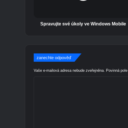
j
t
e
s
Spravujte své úkoly ve Windows Mobile
v
é
ú
k
o
zanechte odpověď
l
y
Vaše e-mailová adresa nebude zveřejněna.
Povinná pol
v
e
K
W
o
i
n
m
d
e
o
w
n
s
t
M