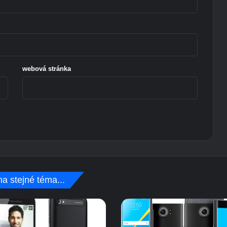
C
9
0
5
webová stránka
a stejné téma...