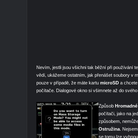
Nevím, jestli jsou všichni tak běžní při používání t
vědí, ukážeme ostatním, jak přenášet soubory v 
pouze v případě, že máte kartu
microSD
a chcete 
počítače. Dialogové okno si všimnete až do svého
Způsob
Hromadné 
počítači, jako na j
způsobem, nemůžete
Ostružina
. Nejsem 
se tomu lze vyhnou