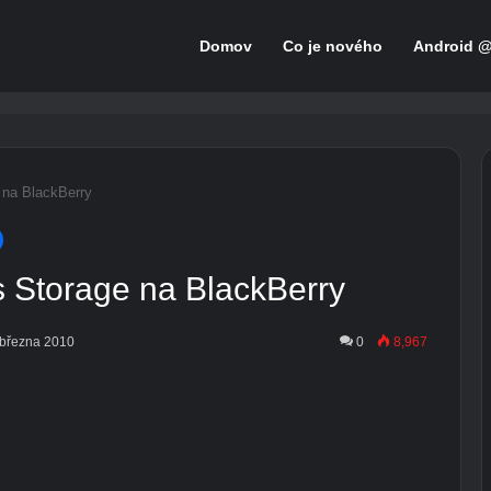
Domov
Co je nového
Android 
 na BlackBerry
 Storage na BlackBerry
. března 2010
0
8,967