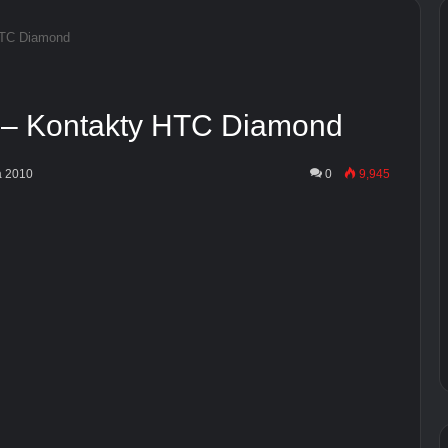
 HTC Diamond
IM – Kontakty HTC Diamond
a 2010
0
9,945