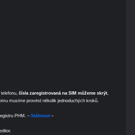
 telefonu,
čísla zaregistrovaná na SIM můžeme skrýt
,
 tomu musíme provést několik jednoduchých kroků.
registru PHM. –
Stáhnout
–
ditor.