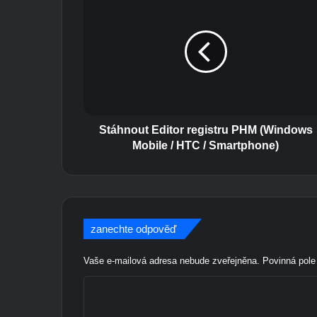
t
á
h
n
o
u
t
E
d
Stáhnout Editor registru PHM (Windows
i
Mobile / HTC / Smartphone)
t
o
r
r
e
zanechte odpověď
g
i
Vaše e-mailová adresa nebude zveřejněna.
Povinná pol
s
t
K
r
u
o