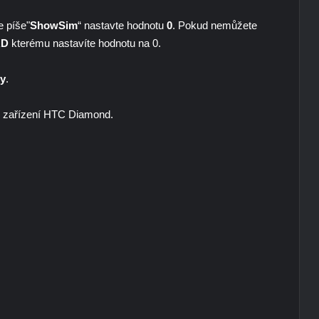
e píše"
ShowSim
“ nastavte hodnotu
0
. Pokud nemůžete
RD
kterému nastavíte hodnotu na 0.
ty
.
 v zařízení HTC Diamond.