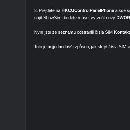
3. Přejděte na
HKCUControlPanelPhone
a kde s
najít ShowSim, budete muset vytvořit nový
DWO
Nyní jste ze seznamu odstranili čísla SIM
Kontak
Toto je nejjednodušší způsob, jak skrýt čísla SIM