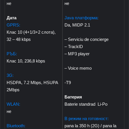
не
не
Дата
Java платформа:
GPRS:
Da, MIDP 2.1
Клас 10 (4+1/3+2 слота),
32 – 48 kbps
– Serviciu de concierge
– TrackID
РЪБ:
– MP3 player
Клас 10, 236,8 kbps
– Voice memo
3G:
HSDPA, 7.2 Mbps, HSUPA
-Т9
2Mbps
Батерия
WLAN:
Baterie standrad Li-Po
не
В режим на готовност:
Bluetooth:
pana la 350 h (2G) / pana la