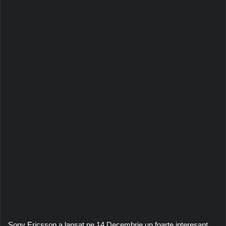
Sony Ericsson a lansat pe 14 Decembrie un foarte interesant