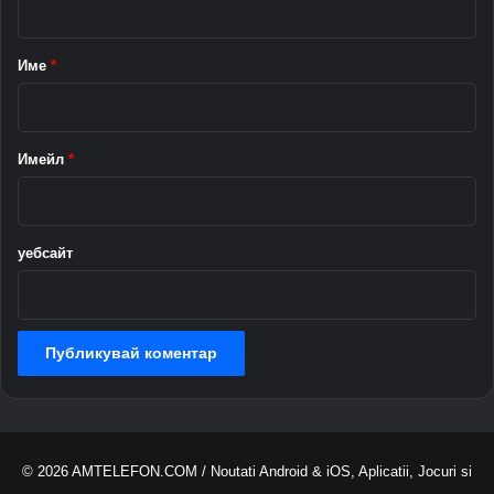
л
а
и
е
р
Име
*
н
*
т
в
T
Имейл
*
w
i
t
t
уебсайт
e
r
)
© 2026
AMTELEFON.COM
/ Noutati Android & iOS, Aplicatii, Jocuri si