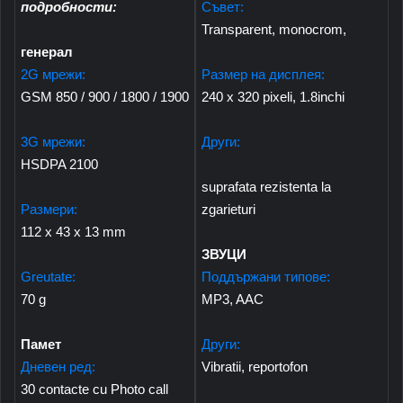
подробности:
Съвет:
Transparent, monocrom,
генерал
2G мрежи:
Размер на дисплея:
GSM 850 / 900 / 1800 / 1900
240 x 320 pixeli, 1.8inchi
3G мрежи:
Други:
HSDPA 2100
suprafata rezistenta la
Размери:
zgarieturi
112 x 43 x 13 mm
ЗВУЦИ
Greutate:
Поддържани типове:
70 g
MP3, AAC
Памет
Други:
Дневен ред:
Vibratii, reportofon
30 contacte cu Photo call