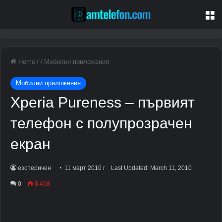
М
Home
/ /
Мобилни приложения
Мобилни приложения
Xperia Pureness – първият
телефон с полупрозрачен
екран
езотеричен
11 март 2010 г
Last Updated: March 11, 2010
0
8,458