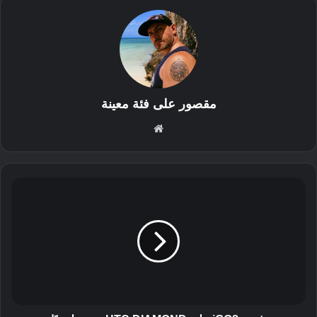
مقصور على فئة معينة
موق
ع
الوي
ب
ت
ث
ب
ي
ت
i
G
O
8