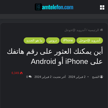
القائمة
الرئيسية
/
أندرويد @جوجل
أندرويد @جوجل
iPhone
دروس
ما هو الجديد
أين يمكنك العثور على رقم هاتفك
على iPhone أو Android
6,349
الشبح
2 فبراير 2024
آخر تحديث: 2 فبراير 2024
0