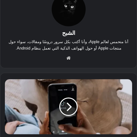
الشبح
أنا متحمس لعالم Apple، وأنا أكتب بكل سرور دروسًا ومقالات، سواء حول
منتجات Apple أو حول الهواتف الذكية التي تعمل بنظام Android.
موق
ع
الوي
ب
T
i
k
T
o
k
ت
س
و