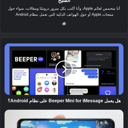
الشبح
أنا متحمس لعالم Apple، وأنا أكتب بكل سرور دروسًا ومقالات، سواء حول
منتجات Apple أو حول الهواتف الذكية التي تعمل بنظام Android.
موق
ع
الوي
ب
ه
ل
ي
ع
م
ل
B
e
e
p
هل يعمل Beeper Mini for iMessage على نظام Android؟
e
r
ت
M
م
i
ت