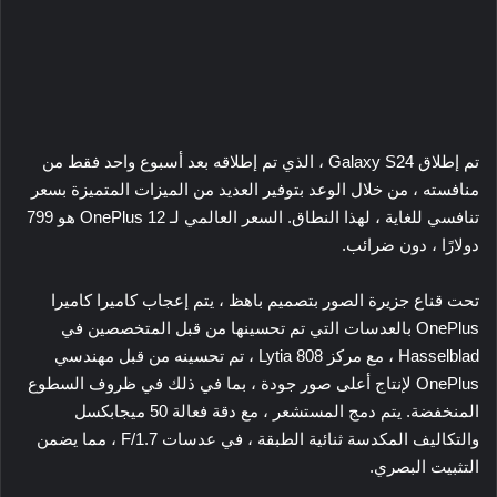
تم إطلاق Galaxy S24 ، الذي تم إطلاقه بعد أسبوع واحد فقط من
منافسته ، من خلال الوعد بتوفير العديد من الميزات المتميزة بسعر
تنافسي للغاية ، لهذا النطاق. السعر العالمي لـ OnePlus 12 هو 799
دولارًا ، دون ضرائب.
تحت قناع جزيرة الصور بتصميم باهظ ، يتم إعجاب كاميرا كاميرا
OnePlus بالعدسات التي تم تحسينها من قبل المتخصصين في
Hasselblad ، مع مركز Lytia 808 ، تم تحسينه من قبل مهندسي
OnePlus لإنتاج أعلى صور جودة ، بما في ذلك في ظروف السطوع
المنخفضة. يتم دمج المستشعر ، مع دقة فعالة 50 ميجابكسل
والتكاليف المكدسة ثنائية الطبقة ، في عدسات F/1.7 ، مما يضمن
التثبيت البصري.