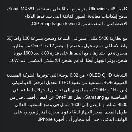
كاميرا Ultrawide ، 48 متر مربع ، بناءً على مستشعر
Sony IMX581
،
يدمج إمكانيات معالجة الصور الفائقة التي تساعدها الذكاء
الاصطناعي ، المقدمة من CIP
Snapdragon 8 Gen 3
.
مع بطارية 5400 مللي أمبير في الساعة وشحن بسرعة 100 واط (50
واط لاسلكي ، مع محول مخصص) ، يضم OnePlus 12 من بطارية
محدودة تم اختبارها ، مع الحفاظ على قدرة 80 ٪ بعد 1600 دورة
شحن. يوفر الجهاز أيضًا الدعم لشحن اللاسلكي العكسي عند 10W.
الشاشة
OLED QHD+
من 6.82 بوصة التي توفرها الشركة المصنعة
الصينية
BOE
، تستفيد من تقنية LTPO لتعديل الرفض الديناميكي
(بين 1Hz و 120Hz) ، مما يؤدي إلى تحسين استهلاك الطاقة. في
المنافسة مع Samsung ، تعلن OnePlus عن لمعان أقصى قدر من
4500 شباط وما يصل إلى 1600 شمل في وضع السطوع العالي
طويل المدى. يفخر الجهاز أيضًا بأقوى محرك اهتزاز موجود على
الهاتف الذكي ، حتى أنه يتجاوز أداء أجهزة iPhone.