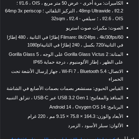
الكاميرات: مرة أخرى - عرض 50 متر مربع ، f/1.6 ، OIS ؛
48mp Ultrawide ، f/2.2 ، التركيز التلقائي ؛ 64mp 3x periscop
، f/2.6 ، OIS ؛ سيلفي - 32sqm ، f/2.4
الصوت: مكبرات صوت استريو
Filmare: 8k/24fps ، 4k/30fps/60 إطارًا في الثانية ، 480 إطارًا
في الثانية/720 بكسل ، 240 إطارًا في الثانية/1080p
المتانة: Gorilla Glass Victus 2 على الوجه ، Gorilla Glass 5
على الظهر ، إطار الألومنيوم ، درجة حماية IP65
الاتصال: Wi-Fi 7 ، Bluetooth 5.4 ، جهاز إرسال الأشعة تحت
الحمراء
القياس الحيوي: مستشعر بصمات بصمات الأصابع في الشاشة
المنافذ والمفاتيح: USB 3.2 Gen 1 عبر USB-C ، تنزلق التنبيه
البرنامج: Android 14 ، Oxygen OS 14
الأبعاد والوزن: 164.3 × 75.8 × 9.15 مم ، 220 غرام
الألوان: سبلز الأسود ، الزمرد