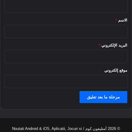
n
ي
n
d
f
ق
r
o
*
o
n
الاسم
*
i
e
d
1
؟
1
!
البريد الإلكتروني
*
موقع إلكتروني
© 2026
أمتليفون.كوم
/ Noutati Android & iOS, Aplicatii, Jocuri si