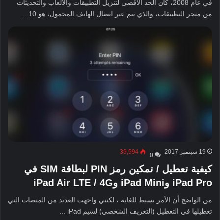
في عام 2008، كان الحد الأقصى لتنزيل التطبيقات والألعاب والتحديثات
من متجر التطبيقات، والذي يتم عبر اتصال الهاتف المحمول، هو 10...
19 سبتمبر 2017
39,594
0
كيفية تعطيل / تمكين رمز PIN لبطاقة SIM في
iPad Pro وiPad Mini وiPad Air LTE / 4G
من الواضح أن الأمر بسيط للغاية ، لكنني واجهت العديد من المنصات التي
تعطيلها في التعطيل (التعريف الشخصي) لسيم iPad ...