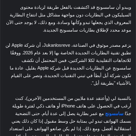
ويبدو أن سامسونج قد اكتشفت بالفعل طريقة لزيادة محتوى
السيليكون في البطاريات دون مواجهة مشاكل مثل انتفاخ البطارية
المعروف الذي يجعلها تبدو وكأنها وسادة. ومع ذلك، لا يوجد حتى الآن
موعد محدد لإطلاق بطاريات سامسونج الجديدة.
يزعم مصدر موثوق في الصناعة، Jukanlosreve، أن شركة Apple لن
تطبق تقنية البطاريات الجديدة الخاصة بها إلا بعد عام 2026. ووفقًا
للاتجاهات التقليدية لكلا الشركتين، فمن المحتمل أن تكشف
سامسونج عن البطاريات الجديدة قبل شركة Apple بقليل. عادة ما
تكون شركة أبل أبطأ في تبني التقنيات الجديدة، وتصر على القيام
بالأشياء "بطريقة أبل".
بالنسبة لي (وأعتقد عدة ملايين من المستخدمين الآخرين)، كنت
أرغب في الحصول على هاتف iPhone أو هاتف ذكي لفترة طويلة
جدًا
سامسونج
مع عمر بطارية يصل إلى عدة أيام. حتى التضحية
بسمك الهواتف تبدو لي بمثابة حل وسط مقبول إذا كان ذلك يعني
استقلالية أفضل. ومع ذلك، إذا لم يكن صانعو الهواتف على استعداد