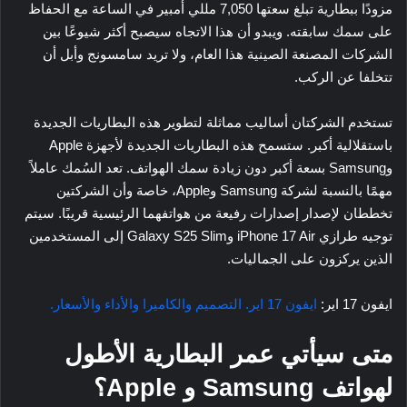
مزودًا ببطارية تبلغ سعتها 7,050 مللي أمبير في الساعة مع الحفاظ
على سمك سابقته. ويبدو أن هذا الاتجاه سيصبح أكثر شيوعًا بين
الشركات المصنعة الصينية هذا العام، ولا تريد سامسونج وأبل أن
تتخلفا عن الركب.
تستخدم الشركتان أساليب مماثلة لتطوير هذه البطاريات الجديدة
باستقلالية أكبر. ستسمح هذه البطاريات الجديدة لأجهزة Apple
وSamsung بسعة أكبر دون زيادة سمك الهواتف. تعد السُمك عاملاً
مهمًا بالنسبة لشركة Samsung وApple، خاصة وأن الشركتين
تخططان لإصدار إصدارات رفيعة من هواتفهما الرئيسية قريبًا. سيتم
توجيه طرازي iPhone 17 Air وGalaxy S25 Slim إلى المستخدمين
الذين يركزون على الجماليات.
ايفون 17 اير:
ايفون 17 اير. التصميم والكاميرا والأداء والأسعار.
متى سيأتي عمر البطارية الأطول
لهواتف Samsung و Apple؟