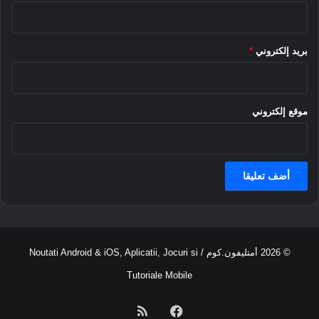
ب
ذ
ه
ك
ا
ء
بريد إلكتروني
*
ا
ل
ا
ص
موقع إلكتروني
ط
ن
ا
ع
ي
ف
ي
ا
ل
© 2026
أمتليفون.كوم
/ Noutati Android & iOS, Aplicatii, Jocuri si
ه
و
Tutoriale Mobile
ا
ت
فيسبوك
ملخص
ف