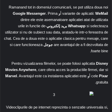
Ramanand tot in domeniul comunicarii, se pot utiliza doua noi
WeMail
variante de aplicatii:
أو
. Prima
Google Messenger
dintre ele este asemanatoare aplicatiei atat de utilizata
si selecteaza
Whatsapp
بريد إلكتروني
-urile in functie de
utilizator si nu de subiect sau data, aratadu-le intr-o fereastra de
chat. Cea de a doua este o aplicatie clasica pentru mesaje, care
are avantajul de a fi dezvoltata de
جوجل
si care functioneaza
foarte bine.
Pentru vizualizarea filmelor, se poate folosi aplicatia
Disney
Movies Anywhere
, care ofera acces la productiile firmei, dar si
Pixar
cele
أو
. Avantajul este ca instalarea aplicatiei este
Marvel
gratuita.
Videoclipurile de pe internet reprezinta o senzatie universala si,