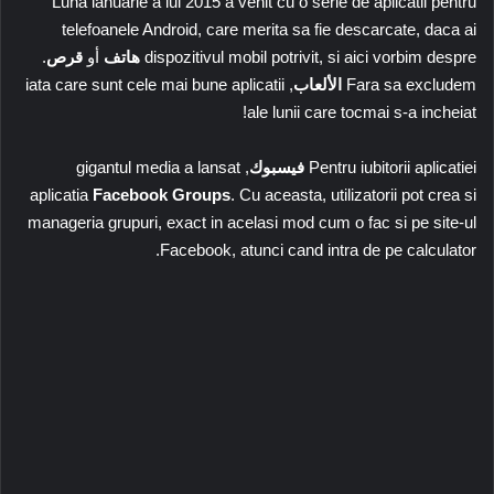
Luna ianuarie a lui 2015 a venit cu o serie de aplicatii pentru
telefoanele Android, care merita sa fie descarcate, daca ai
dispozitivul mobil potrivit, si aici vorbim despre
هاتف
أو
قرص
.
Fara sa excludem
الألعاب
, iata care sunt cele mai bune aplicatii
ale lunii care tocmai s-a incheiat!
Pentru iubitorii aplicatiei
فيسبوك
, gigantul media a lansat
aplicatia
Facebook Groups
. Cu aceasta, utilizatorii pot crea si
manageria grupuri, exact in acelasi mod cum o fac si pe site-ul
Facebook, atunci cand intra de pe calculator.