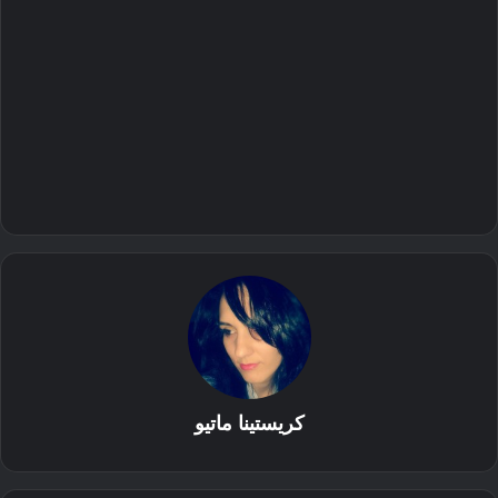
كريستينا ماتيو